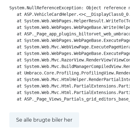
System.NullReferenceException: Object reference not 
   at ASP.VehicleCardHelper.<>c__DisplayClass0_0.<Re
   at System.Web.WebPages.HelperResult.WriteTo(TextWr
   at System.Web.WebPages.WebPageBase.Write(HelperRes
   at ASP._Page_app_plugins_biltorvet_web_umbraco_gr
   at System.Web.WebPages.WebPageBase.ExecutePageHier
   at System.Web.Mvc.WebViewPage.ExecutePageHierarchy
   at System.Web.WebPages.WebPageBase.ExecutePageHie
   at System.Web.Mvc.RazorView.RenderView(ViewContex
   at System.Web.Mvc.BuildManagerCompiledView.Render
   at Umbraco.Core.Profiling.ProfilingView.Render(Vi
   at System.Web.Mvc.HtmlHelper.RenderPartialInterna
   at System.Web.Mvc.Html.PartialExtensions.Partial(
   at System.Web.Mvc.Html.PartialExtensions.Partial(
   at ASP._Page_Views_Partials_grid_editors_base_csh
Se alle brugte biler her